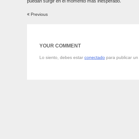
puedan surgir en el momento más inesperado.
Navegación
Previous
de
entradas
YOUR COMMENT
Lo siento, debes estar
conectado
para publicar un