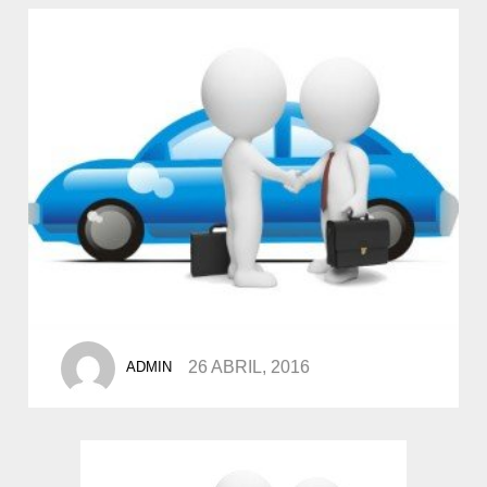
POSTED
26 ABRIL, 2016
ADMIN
BY