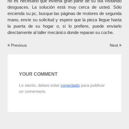
no es necesario que invierta gran parte de su día visitando
desguaces. La solución está muy cerca de usted. Sólo
encienda su pc, busque las páginas de motores de segunda
mano, envíe su solicitud y espere que la pieza llegue hasta
la puerta de su hogar o, si lo prefiere, puede enviarlo
directamente al taller mecánico donde reparan su coche.
Navegación
Previous
Next
de
entradas
YOUR COMMENT
Lo siento, debes estar
conectado
para publicar
un comentario.