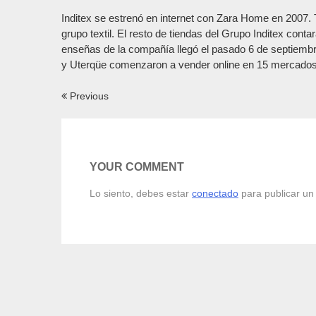
Inditex se estrenó en internet con Zara Home en 2007.
grupo textil. El resto de tiendas del Grupo Inditex cont
enseñas de la compañía llegó el pasado 6 de septiemb
y Uterqüe comenzaron a vender online en 15 mercado
Navegación
Previous
de
entradas
YOUR COMMENT
Lo siento, debes estar
conectado
para publicar un