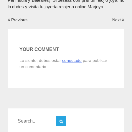
Península y Baleares). Si deseas comprar un reloj o joya, no
lo dudes y visita tu joyería relojería online Marjoya.
Navegación
Previous
Next
de
entradas
YOUR COMMENT
Lo siento, debes estar
conectado
para publicar
un comentario.