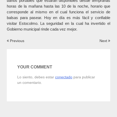
baños portátiles que estarán disponibles desde tempranas
horas de la mañana hasta las 10 de la noche, horario que
corresponde al mismo en el cual funciona el servicio de
balsas para pasear. Hoy en día es más fácil y confiable
visitar Estocolmo. La seguridad en la cual ha invertido el
Gobierno municipal rinde cada vez mejor.
Navegación
Previous
Next
de
entradas
YOUR COMMENT
Lo siento, debes estar
conectado
para publicar
un comentario.