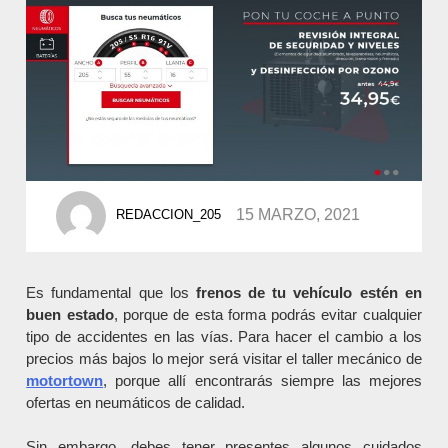
POSTED
15 MARZO, 2021
REDACCION_205
BY
Es fundamental que los
frenos de tu vehículo estén en
buen estado
, porque de esta forma podrás evitar cualquier
tipo de accidentes en las vías. Para hacer el cambio a los
precios más bajos lo mejor será visitar el taller mecánico de
motortown
, porque allí encontrarás siempre las mejores
ofertas en neumáticos de calidad.
Sin embargo, debes tener presentes algunos cuidados