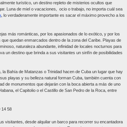
ealmente turístico, un destino repleto de misterios ocultos que
ar. Luna de miel o vacaciones, ocio o trabajo, no importa cuál sea
a
, lo verdaderamente importante es sacar el máximo provecho a los
rejas más románticas, por los apasionados de lo exótico, y por los
es que quedan enmarcados dentro de la zona del Caribe. Playas de
luminoso, naturaleza abundante, infinidad de locales nocturnos para
tiva un destino que brinda a sus visitantes un sinfín de posibilidades
 la Bahía de Matanzas o Trinidad hacen de Cuba un lugar que hay
 sus playas y su belleza natural forman Cuba, también cuenta con
inidad de monumentos que dejarán con la boca abierta a más de uno
abana, el Capitolio o el Castillo de San Pedro de la Roca, entre
us visitantes, desde alquilar un barco para recorrer su encantadora