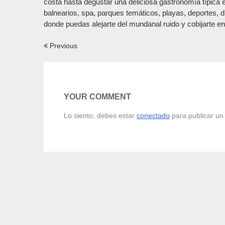
costa hasta degustar una deliciosa gastronomía típica
balnearios, spa, parques temáticos, playas, deportes,
donde puedas alejarte del mundanal ruido y cobijarte en
Navegación
Previous
de
entradas
YOUR COMMENT
Lo siento, debes estar
conectado
para publicar un