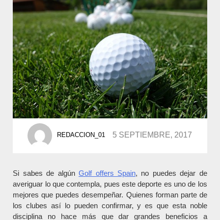
POSTED
5 SEPTIEMBRE, 2017
REDACCION_01
BY
Si sabes de algún
Golf offers Spain
, no puedes dejar de
averiguar lo que contempla, pues este deporte es uno de los
mejores que puedes desempeñar. Quienes forman parte de
los clubes así lo pueden confirmar, y es que esta noble
disciplina no hace más que dar grandes beneficios a